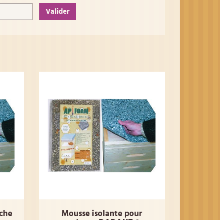
Valider
uche
Mousse isolante pour