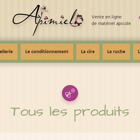
Vente en ligne
de matériel apicole
ellerie
Le conditionnement
La cire
La ruche
L
Tous les produits