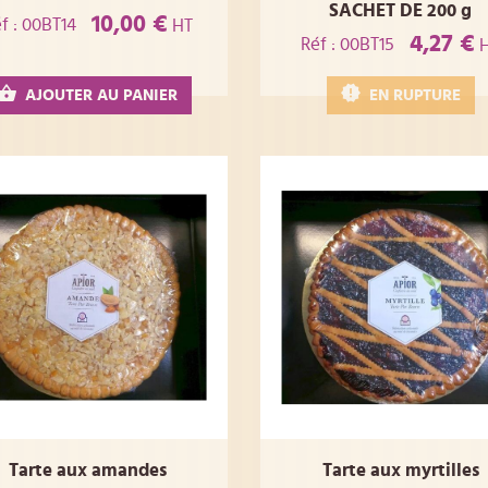
SACHET DE 200 g
10,00 €
f : 00BT14
HT
4,27 €
Réf : 00BT15
H
AJOUTER AU PANIER
EN RUPTURE
Tarte aux amandes
Tarte aux myrtilles