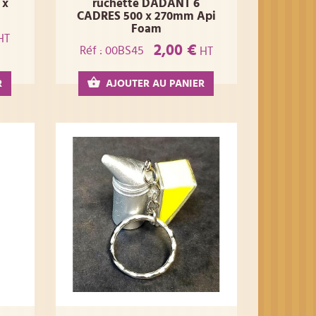
 x
ruchette DADANT 6
CADRES 500 x 270mm Api
Foam
HT
2,00 €
Réf : 00BS45
HT
R
AJOUTER AU PANIER