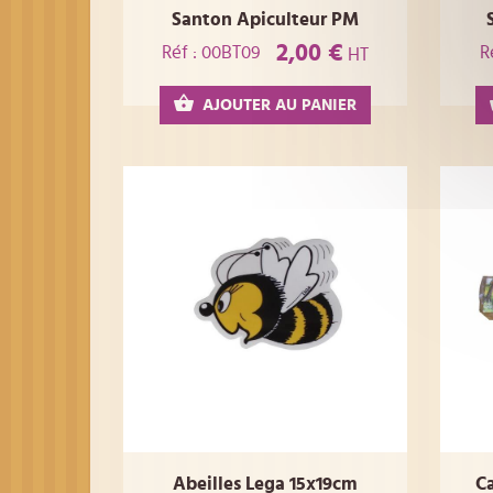
Santon Apiculteur PM
2,00 €
Réf : 00BT09
R
HT
AJOUTER AU PANIER
Abeilles Lega 15x19cm
Ca