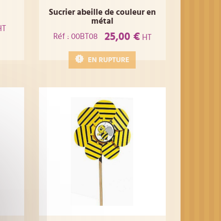
Sucrier abeille de couleur en
métal
HT
25,00 €
Réf : 00BT08
HT
EN RUPTURE