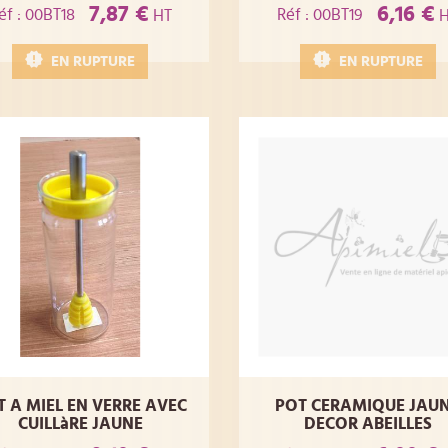
7,87 €
6,16 €
éf : 00BT18
Réf : 00BT19
HT
H
EN RUPTURE
EN RUPTURE
T A MIEL EN VERRE AVEC
POT CERAMIQUE JAU
CUILLàRE JAUNE
DECOR ABEILLES