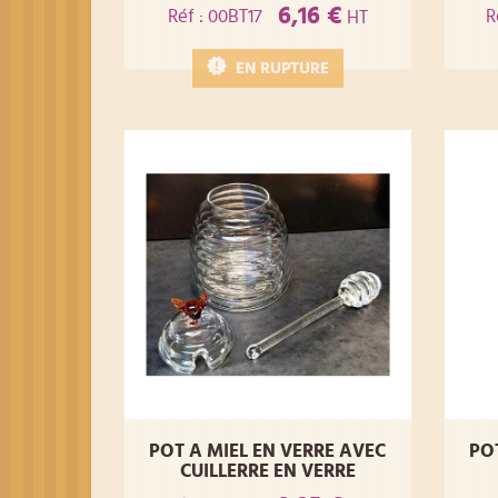
6,16 €
Réf : 00BT17
R
HT
EN RUPTURE
POT A MIEL EN VERRE AVEC
PO
CUILLERRE EN VERRE