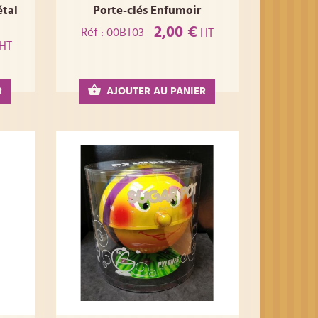
étal
Porte-clés Enfumoir
2,00 €
Réf : 00BT03
HT
HT
R
AJOUTER AU PANIER