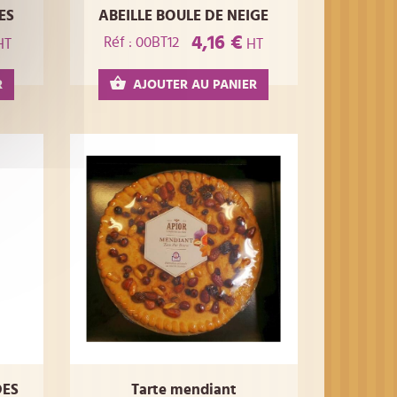
ES
ABEILLE BOULE DE NEIGE
4,16 €
Réf : 00BT12
HT
HT
R
AJOUTER AU PANIER
DES
Tarte mendiant