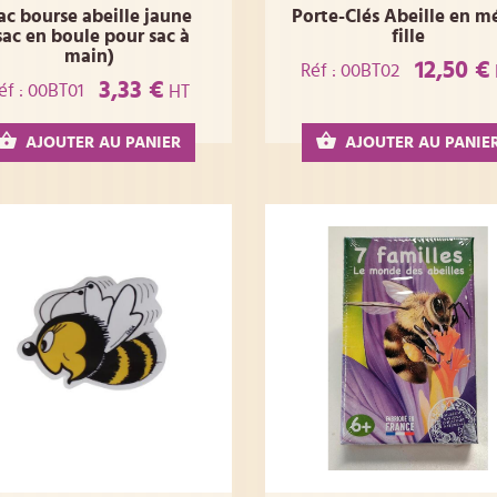
ac bourse abeille jaune
Porte-Clés Abeille en m
sac en boule pour sac à
fille
main)
12,50 €
Réf : 00BT02
3,33 €
éf : 00BT01
HT
AJOUTER AU PANIER
AJOUTER AU PANIE