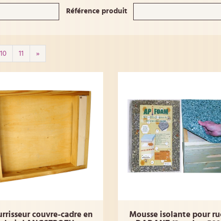
Référence produit
10
11
»
rrisseur couvre-cadre en
Mousse isolante pour r