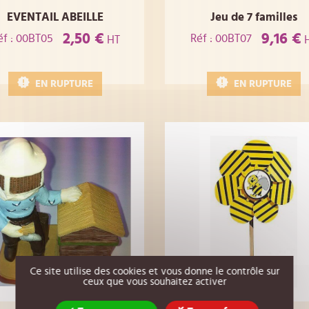
EVENTAIL ABEILLE
Jeu de 7 familles
2,50 €
9,16 €
éf : 00BT05
Réf : 00BT07
HT
EN RUPTURE
EN RUPTURE
Ce site utilise des cookies et vous donne le contrôle sur
ceux que vous souhaitez activer