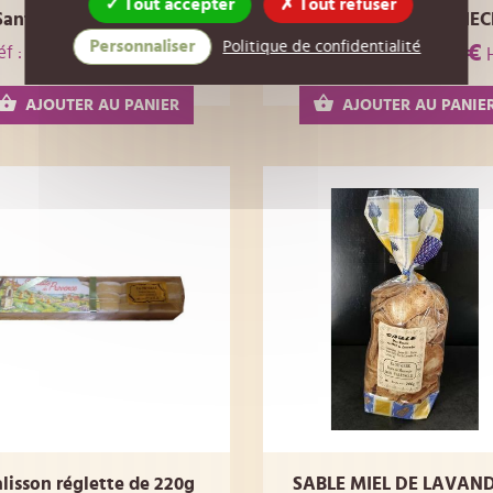
Tout accepter
Tout refuser
Santon Apiculteur GM
PUZZLE MAYA 24 PIEC
Personnaliser
Politique de confidentialité
4,00 €
12,50 €
éf : 00BT10
Réf : 00BT11
HT
AJOUTER AU PANIER
AJOUTER AU PANIE
lisson réglette de 220g
SABLE MIEL DE LAVAN