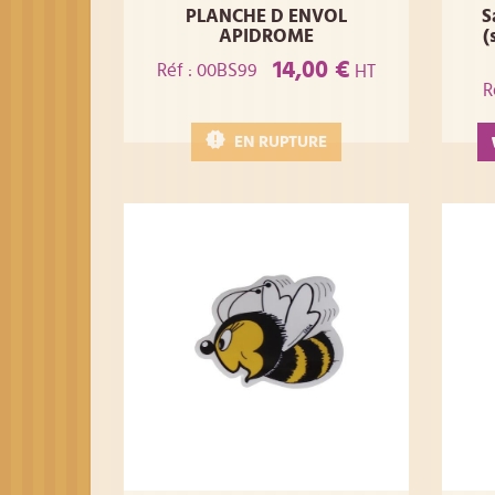
PLANCHE D ENVOL
S
APIDROME
(
14,00 €
Réf : 00BS99
HT
R
EN RUPTURE