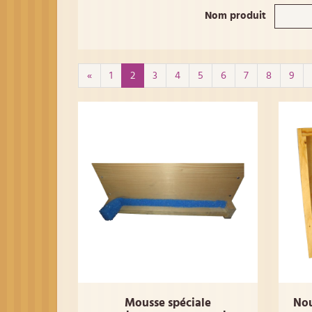
Nom produit
«
1
2
3
4
5
6
7
8
9
Mousse spéciale
Nou