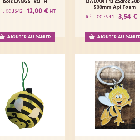
bois LANGSTROTH
DADANT 12 cadres 500
500mm Api Foam
12,00 €
f : 00BS42
HT
3,54 €
Réf : 00BS44
AJOUTER AU PANIER
AJOUTER AU PANIE