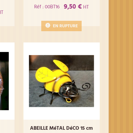
9,50 €
Réf : 00BT16
HT
T
EN RUPTURE
ABEILLE MéTAL DéCO 15 cm