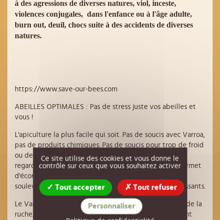
à des agressions de diverses natures, viol, inceste,
violences conjugales, dans l'enfance ou à l'âge adulte,
burn out, deuil, chocs suite à des accidents de diverses
natures.
https://www.save-our-bees.com
ABEILLES OPTIMALES : Pas de stress juste vos abeilles et
vous !
L'apiculture la plus facile qui soit. Pas de soucis avec Varroa,
pas de produits chimiques. Pas de soucis pour trop de froid
ou de barbes d'abeilles et de bris de peigne. Vous ne
Ce site utilise des cookies et vous donne le
regardez la ruche que 4 à 5 fois par an, ce qui vous permet
contrôle sur ceux que vous souhaitez activer
d'économiser du temps et de l'argent. Plus besoin de
soulever et de traîner dans les magasins à tiroirs coulissants.
Tout accepter
Tout refuser
Le Varroa combat le Varroa dans l'atmosphère hostile de la
Personnaliser
ruche. Vous n'avez pas besoin d'effectuer de traitement