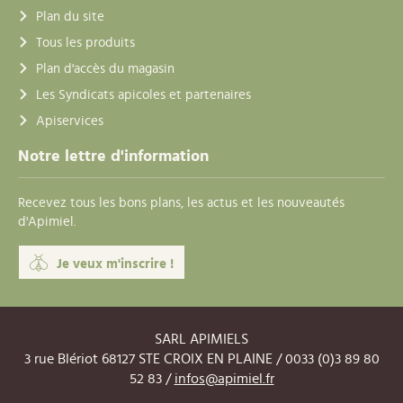
Plan du site
Tous les produits
Plan d'accès du magasin
Les Syndicats apicoles et partenaires
Apiservices
Notre lettre d'information
Recevez tous les bons plans, les actus et les nouveautés
d'Apimiel.
Je veux m'inscrire !
SARL APIMIELS
3 rue Blériot 68127 STE CROIX EN PLAINE / 0033 (0)3 89 80
52 83 /
infos@apimiel.fr