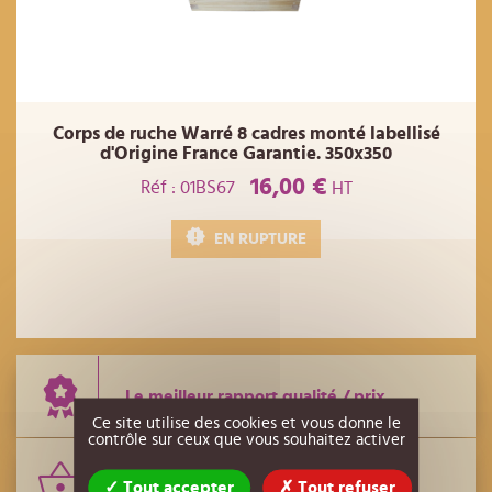
Corps de ruche Warré 8 cadres monté labellisé
d'Origine France Garantie. 350x350
16,00 €
Réf : 01BS67
HT
EN RUPTURE
Le meilleur rapport qualité / prix
Ce site utilise des cookies et vous donne le
contrôle sur ceux que vous souhaitez activer
Le plus grand nombre de références
Tout accepter
Tout refuser