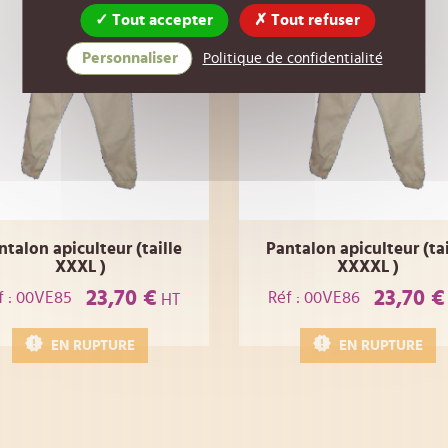
Tout accepter
Tout refuser
Personnaliser
Politique de confidentialité
ntalon apiculteur (taille
Pantalon apiculteur (tai
XXXL )
XXXXL )
23,70 €
23,70 €
f : 00VE85
Réf : 00VE86
HT
EN RUPTURE
EN RUPTURE