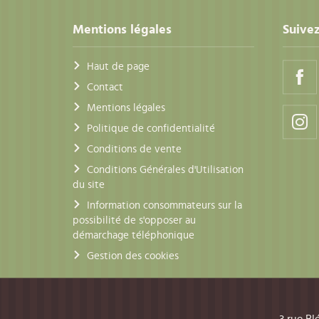
Mentions légales
Suivez
Haut de page
Contact
Mentions légales
Politique de confidentialité
Conditions de vente
Conditions Générales d'Utilisation
du site
Information consommateurs sur la
possibilité de s'opposer au
démarchage téléphonique
Gestion des cookies