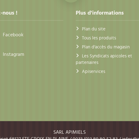
-nous !
Plus d'informations
Plan du site
Facebook
Tous les produits
Plan d'accès du magasin
Instagram
Les Syndicats apicoles et
partenaires
Apiservices
SARL APIMIELS