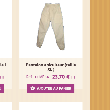
le L
Pantalon apiculteur (taille
XL )
23,70 €
Réf : 00VE54
HT
HT
R
AJOUTER AU PANIER