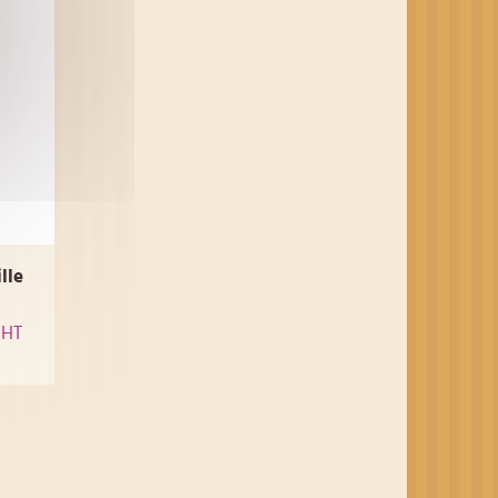
lle
HT