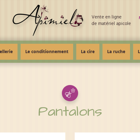
Vente en ligne
de matériel apicole
ellerie
Le conditionnement
La cire
La ruche
L
Pantalons