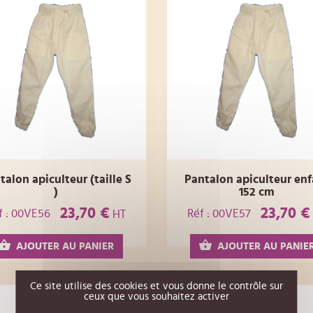
talon apiculteur (taille S
Pantalon apiculteur enf
)
152 cm
23,70 €
23,70 €
f : 00VE56
Réf : 00VE57
HT
AJOUTER AU PANIER
AJOUTER AU PANIE
Ce site utilise des cookies et vous donne le contrôle sur
ceux que vous souhaitez activer