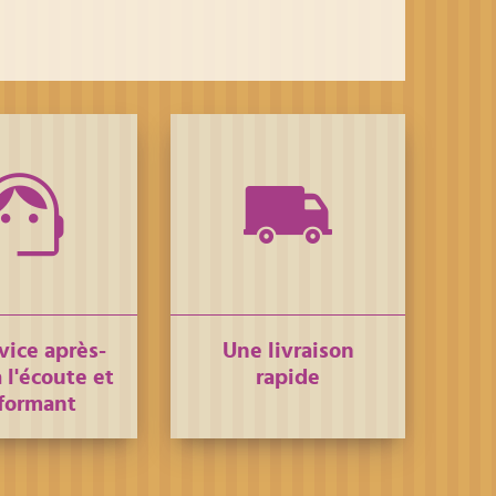
vice après-
Une livraison
 l'écoute et
rapide
formant