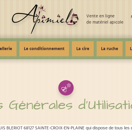
Vente en ligne
de matériel apicole
ellerie
Le conditionnement
La cire
La ruche
L
 Générales d'Utilisat
qui dispose de tous les 
UIS BLERIOT 68127 SAINTE-CROIX-EN-PLAINE