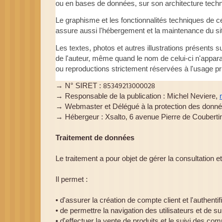
ou en bases de données, sur son architecture techn
Le graphisme et les fonctionnalités techniques de ce
assure aussi l'hébergement et la maintenance du si
Les textes, photos et autres illustrations présents s
de l'auteur, même quand le nom de celui-ci n'apparaît
ou reproductions strictement réservées à l'usage priv
→ N° SIRET : 
85349213000028
→ Responsable de la publication : Michel Neviere,
→ Webmaster et Délégué à la protection des donnée
→ Hébergeur : Xsalto, 6 avenue Pierre de Couberti
Traitement de données
Le traitement a pour objet de gérer la consultation e
Il permet :
• d'assurer la création de compte client et l'authentif
• de permettre la navigation des utilisateurs et de s
• d'effectuer la vente de produits et le suivi des c