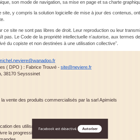
ique, son mode de navigation, sa mise en page et sa charte graphiqu
 site, y compris la solution logicielle de mise à jour des contenus, on
te.
ur ce site ne sont pas libres de droit. Leur reproduction ou leur transm
 pas. Le Code de la propriété intellectuelle n'autorise, aux termes des 
é du copiste et non destinées à une utilisation collective".
michel.neviere@wanadoo.fr
s ( DPO ) : Fabrice Trouvé -
site@neviere.fr
n, 38170 Seysssinet
t la vente des produits commercialisés par la sarl Apimiels
ication des utilisateurs
Facebook est désactivé.
Autoriser
uivre la progression de cette navigation
ommandes