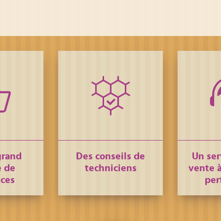
grand
Des conseils de
Un ser
 de
techniciens
vente à
nces
per