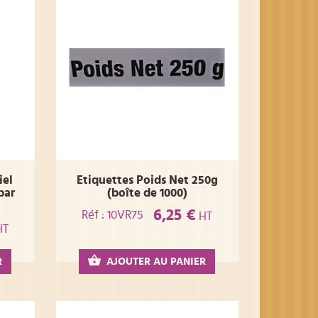
iel
Etiquettes Poids Net 250g
par
(boîte de 1000)
6,25 €
Réf : 10VR75
HT
HT
R
AJOUTER AU PANIER