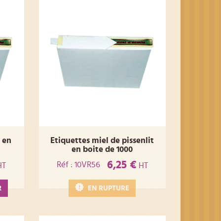
 en
Etiquettes miel de pissenlit
en boite de 1000
6,25 €
Réf : 10VR56
HT
HT
R
EN RUPTURE