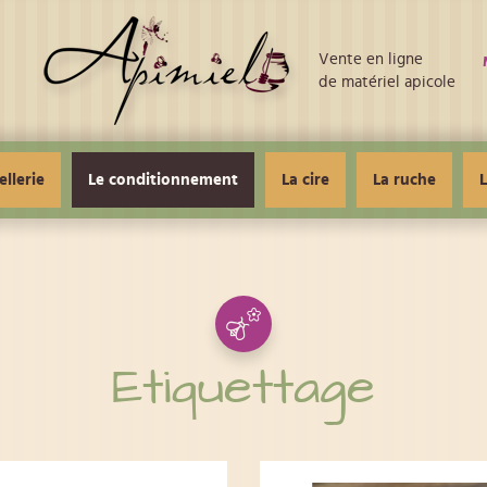
Vente en ligne
de matériel apicole
ellerie
Le conditionnement
La cire
La ruche
L
Etiquettage