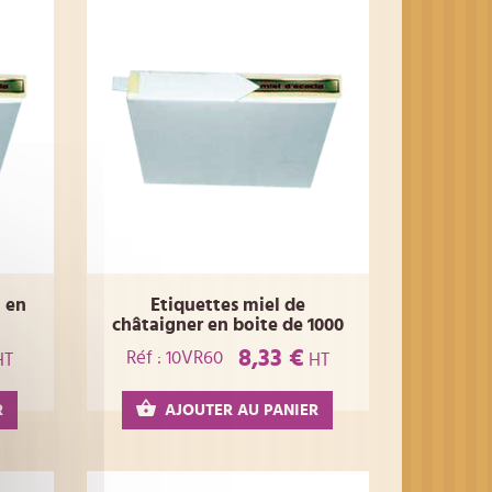
a en
Etiquettes miel de
châtaigner en boite de 1000
8,33 €
Réf : 10VR60
HT
HT
R
AJOUTER AU PANIER