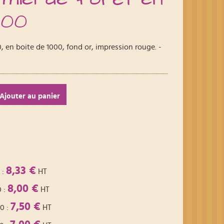
000
, en boite de 1000, fond or, impression rouge. -
Ajouter au panier
8,33 €
:
HT
8,00 €
0
:
HT
7,50 €
00
:
HT