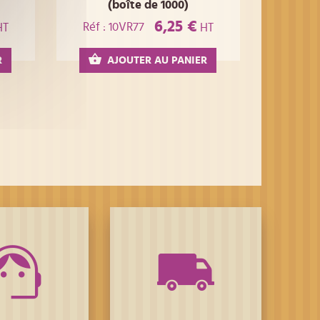
(boîte de 1000)
6,25 €
Réf : 10VR77
HT
HT
R
AJOUTER AU PANIER