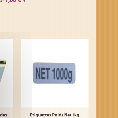
7,00 €
00
:
HT
ndes
Etiquettes Poids Net 1kg