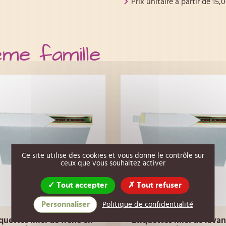
Prix unitaire a partir de
15,
ême famille
Ce site utilise des cookies et vous donne le contrôle sur
ceux que vous souhaitez activer
Tout accepter
Tout refuser
Personnaliser
Politique de confidentialité
quettes miel de frêne en
Etiquettes miel de lava