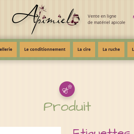
Vente en ligne
de matériel apicole
ellerie
Le conditionnement
La cire
La ruche
L
Produit
Etiquettes