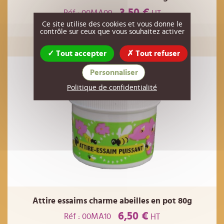
3,50 €
Réf : 00MA09
HT
Ce site utilise des cookies et vous donne le
contrôle sur ceux que vous souhaitez activer
AJOUTER AU PANIER
Tout accepter
Tout refuser
Personnaliser
Politique de confidentialité
Attire essaims charme abeilles en pot 80g
6,50 €
Réf : 00MA10
HT