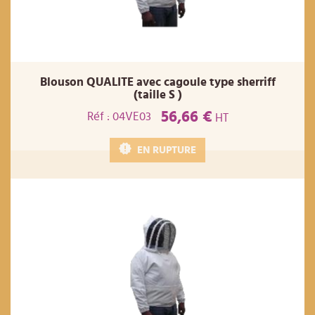
Blouson QUALITE avec cagoule type sherriff
(taille S )
56,66 €
Réf : 04VE03
HT
EN RUPTURE