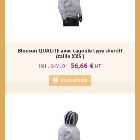
Blouson QUALITE avec cagoule type sherriff
(taille XXS )
56,66 €
Réf : 04VE01
HT
EN RUPTURE