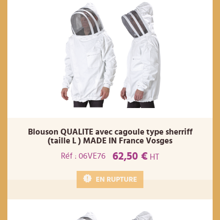
Blouson QUALITE avec cagoule type sherriff
(taille L ) MADE IN France Vosges
62,50 €
Réf : 06VE76
HT
EN RUPTURE