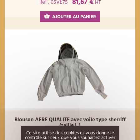
81,67 €
Réf : 05VE75
HT
AJOUTER AU PANIER
Blouson AERE QUALITE avec voile type sherriff
(taille L )
Ce site utilise des cookies et vous donne le
81,67 €
Réf : 05VE76
HT
contrôle sur ceux que vous souhaitez activer