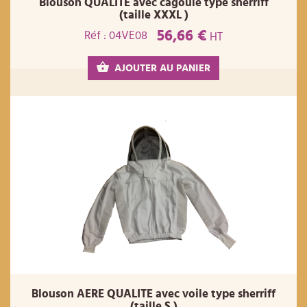
Blouson QUALITE avec cagoule type sherriff
(taille XXXL )
56,66 €
Réf : 04VE08
HT
AJOUTER AU PANIER
Blouson AERE QUALITE avec voile type sherriff
(taille S )