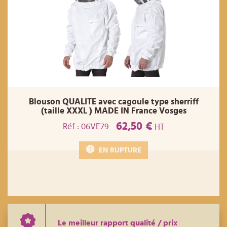
Blouson QUALITE avec cagoule type sherriff
(taille XXXL ) MADE IN France Vosges
62,50 €
Réf : 06VE79
HT
EN RUPTURE
Le meilleur rapport qualité / prix