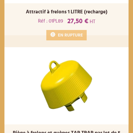
Attractif à frelons 1 LITRE (recharge)
27,50 €
Réf : 01PL89
HT
EN RUPTURE
Piège à frelons et guèpes TAP TRAP par lot de 5