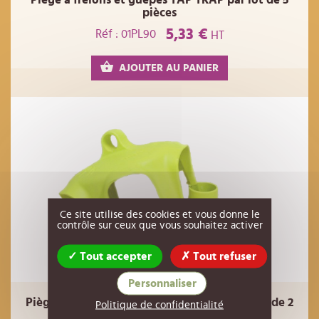
pièces
5,33 €
Réf : 01PL90
HT
AJOUTER AU PANIER
Ce site utilise des cookies et vous donne le
contrôle sur ceux que vous souhaitez activer
Tout accepter
Tout refuser
Personnaliser
Piège à frelons et guèpes VASO TRAP par lot de 2
Politique de confidentialité
pièces