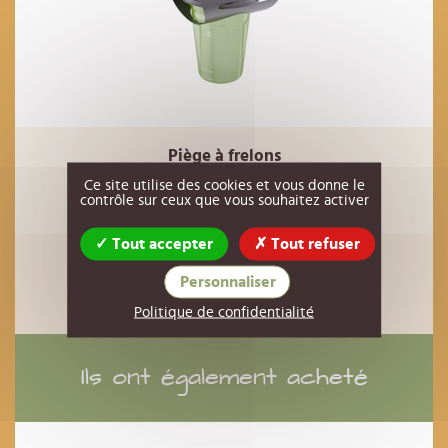
Piège à frelons
4,90 €
Ce site utilise des cookies et vous donne le
Réf : 01PL87
HT
contrôle sur ceux que vous souhaitez activer
AJOUTER AU PANIER
Tout accepter
Tout refuser
Personnaliser
Politique de confidentialité
Ils ont également acheté