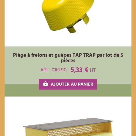
Piège à frelons et guèpes TAP TRAP par lot de 5
pièces
5,33 €
Réf : 01PL90
HT
AJOUTER AU PANIER