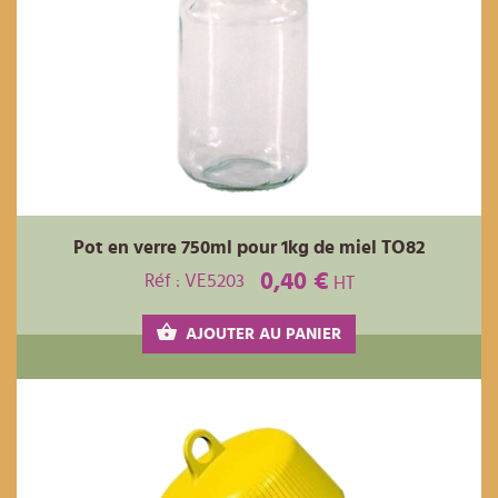
Pot en verre 750ml pour 1kg de miel TO82
0,40 €
Réf : VE5203
HT
AJOUTER AU PANIER