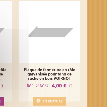
tôle
Plaque de fermeture en tôle
de
galvanisée pour fond de
E
ruche en bois VOIRNOT
4,00 €
Réf : 23AC67
HT
HT
R
EN RUPTURE