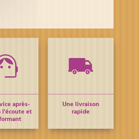
vice après-
Une livraison
 l'écoute et
rapide
formant