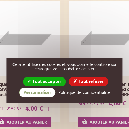
Ce site utilise des cookies et vous donne le contrôle sur
ceux que vous souhaitez activer
Tout accepter
Tout refuser
que de fermeture en tôle
Plaque de fermeture en 
alvanisée pour fond de
galvanisée pour fond 
Personnaliser
Politique de confidentialité
ruche en bois Dadant 5
ruche en bois WARR
cadres
4,00 €
Réf : 22AC67
4,00 €
éf : 21AC67
HT
AJOUTER AU PANIER
AJOUTER AU PANIE