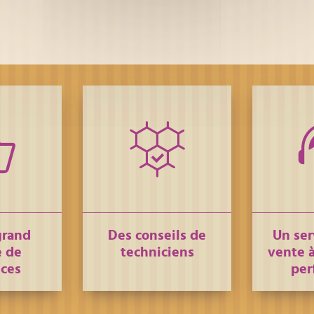
grand
Des conseils de
Un ser
 de
techniciens
vente à
nces
per