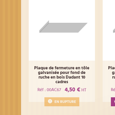
Plaque de fermeture en tôle
Pla
galvanisée pour fond de
g
ruche en bois Dadant 10
r
cadres
4,50 €
Réf : 00AC67
Ré
HT
EN RUPTURE