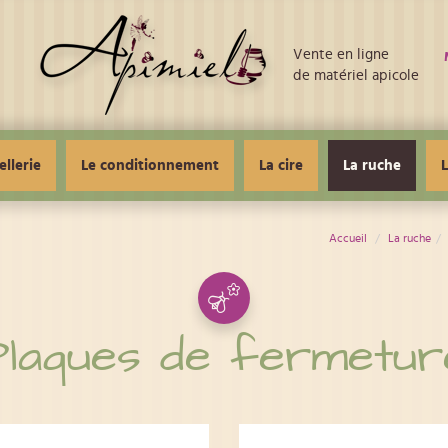
Vente en ligne
de matériel apicole
ellerie
Le conditionnement
La cire
La ruche
L
Accueil
La ruche
Plaques de fermetur