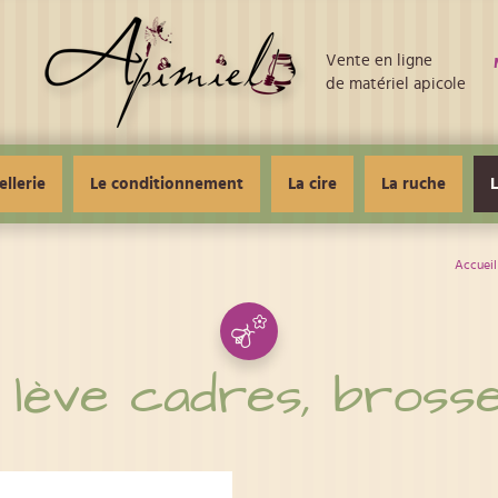
Vente en ligne
de matériel apicole
ellerie
Le conditionnement
La cire
La ruche
L
Accueil
 lève cadres, brosses