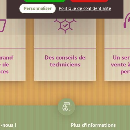
Personnaliser
Politique de confidentialité
grand
Des conseils de
Un ser
 de
techniciens
vente à
nces
per
-nous !
Plus d'informations