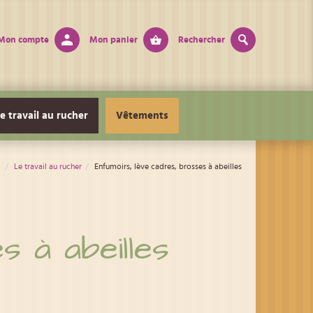
Mon compte
Mon panier
Rechercher
e travail au rucher
Vêtements
Le travail au rucher
Enfumoirs, lève cadres, brosses à abeilles
 à abeilles