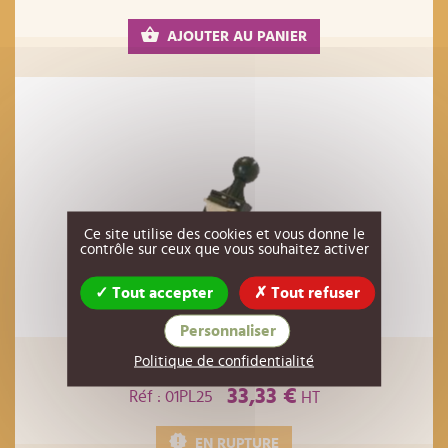
AJOUTER AU PANIER
Ce site utilise des cookies et vous donne le
contrôle sur ceux que vous souhaitez activer
Tout accepter
Tout refuser
Personnaliser
Politique de confidentialité
Robinet droit perfection 50/60
33,33 €
Réf : 01PL25
HT
EN RUPTURE