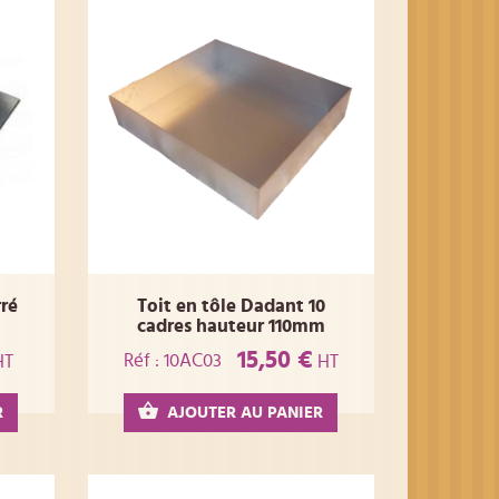
rré
Toit en tôle Dadant 10
cadres hauteur 110mm
15,50 €
Réf : 10AC03
HT
HT
R
AJOUTER AU PANIER