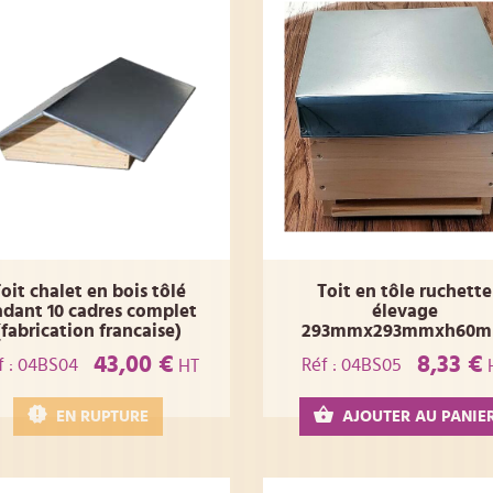
oit chalet en bois tôlé
Toit en tôle ruchette
dant 10 cadres complet
élevage
(fabrication francaise)
293mmx293mmxh60
43,00 €
8,33 €
f : 04BS04
Réf : 04BS05
HT
EN RUPTURE
AJOUTER AU PANIE