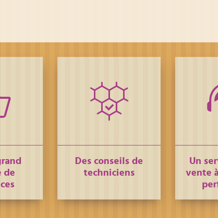
grand
Des conseils de
Un ser
 de
techniciens
vente à
nces
per