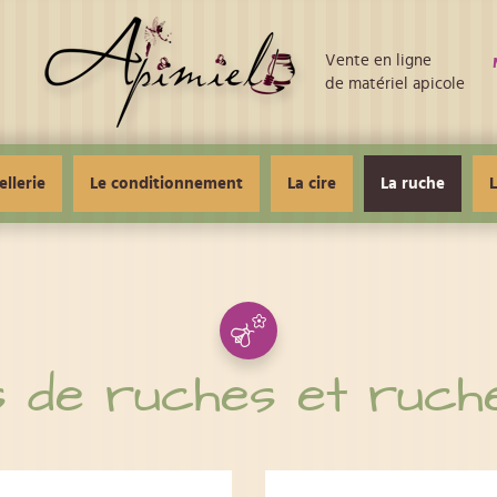
Vente en ligne
de matériel apicole
ellerie
Le conditionnement
La cire
La ruche
L
s de ruches et ruch