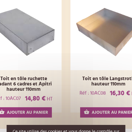
Toit en tôle ruchette
Toit en tôle Langstro
dant 6 cadres et Apitri
hauteur 110mm
hauteur 110mm
16,30 €
Réf : 10AC08
14,80 €
f : 10AC07
HT
AJOUTER AU PANIER
AJOUTER AU PANIE
Ce site utilise des cookies et vous donne le contrôle sur