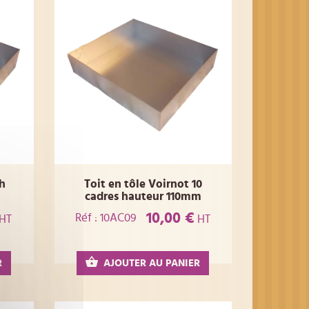
th
Toit en tôle Voirnot 10
cadres hauteur 110mm
10,00 €
Réf : 10AC09
HT
HT
R
AJOUTER AU PANIER