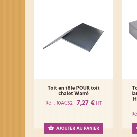
Toit en tôle POUR toit
To
chalet Warré
l
H
7,27 €
Réf : 10AC52
HT
Ré
AJOUTER AU PANIER