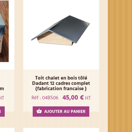
Toit chalet en bois tôlé
Dadant 12 cadres complet
mm
(fabrication francaise )
45,00 €
Réf : 04BS06
HT
HT
R
AJOUTER AU PANIER