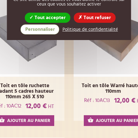
ceux que vous souhaitez activer
Tout accepter
Tout refuser
Personnaliser
Politique de confidentialité
Toit en tôle ruchette
Toit en tôle Warré haut
adant 5 cadres hauteur
110mm
110mm 265 X 510
12,00 €
Réf : 10AC13
12,00 €
f : 10AC12
HT
AJOUTER AU PANIER
AJOUTER AU PANIE