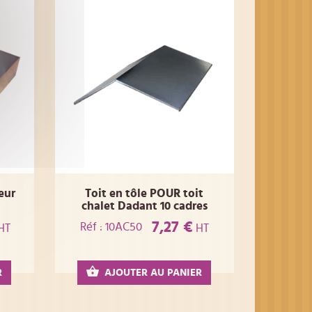
eur
Toit en tôle POUR toit
chalet Dadant 10 cadres
7,27 €
Réf : 10AC50
HT
HT
R
AJOUTER AU PANIER