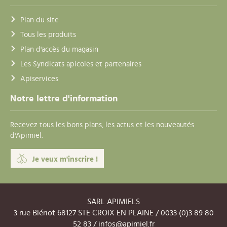
Plan du site
Tous les produits
Plan d'accès du magasin
Les Syndicats apicoles et partenaires
Apiservices
Notre lettre d'information
Recevez tous les bons plans, les actus et les nouveautés
d'Apimiel.
Je veux m'inscrire !
SARL APIMIELS
3 rue Blériot 68127 STE CROIX EN PLAINE / 0033 (0)3 89 80
52 83 /
infos@apimiel.fr