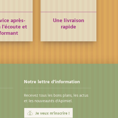
vice après-
Une livraison
 l'écoute et
rapide
formant
Notre lettre d'information
Recevez tous les bons plans, les actus
et les nouveautés d'Apimiel.
Je veux m'inscrire !