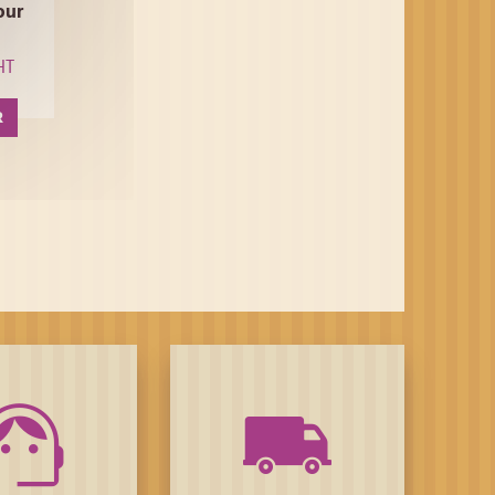
our
HT
R