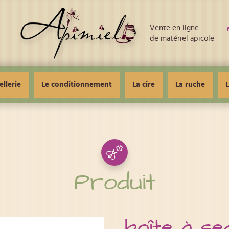
Vente en ligne
de matériel apicole
ellerie
Le conditionnement
La cire
La ruche
L
Produit
boîte à se