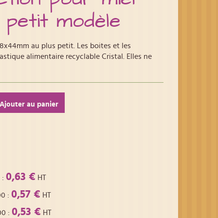
 petit modèle
8x44mm au plus petit. Les boites et les
stique alimentaire recyclable Cristal. Elles ne
Ajouter au panier
0,63 €
:
HT
0,57 €
00
:
HT
0,53 €
00
:
HT