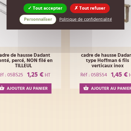
Tout accepter
Tout refuser
Personnaliser
Politique de confidentialité
adre de hausse Dadant
cadre de hausse Dada
nté, percé, NON filé en
type Hoffman 6 fils
TILLEUL
verticaux inox
1,25 €
1,45 €
éf : 05BS25
Réf : 05BS54
HT
AJOUTER AU PANIER
AJOUTER AU PANIE