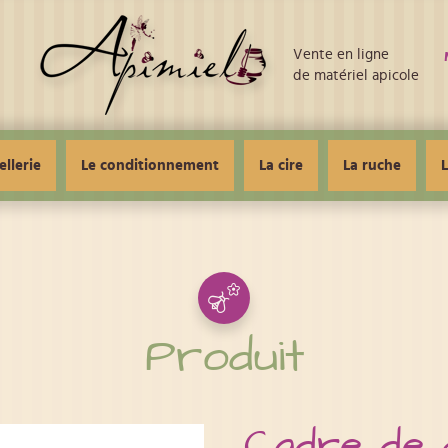
Vente en ligne
de matériel apicole
ellerie
Le conditionnement
La cire
La ruche
L
Produit
Cadre de 