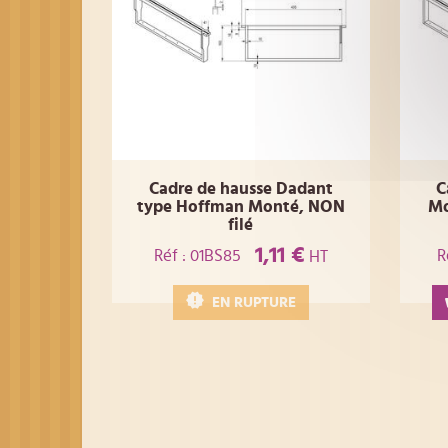
Cadre de hausse Dadant
C
type Hoffman Monté, NON
Mo
filé
1,11 €
Réf : 01BS85
R
HT
EN RUPTURE