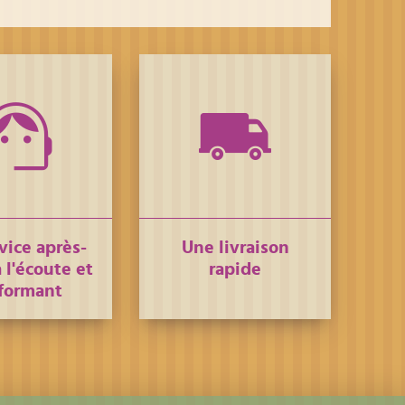
vice après-
Une livraison
 l'écoute et
rapide
formant