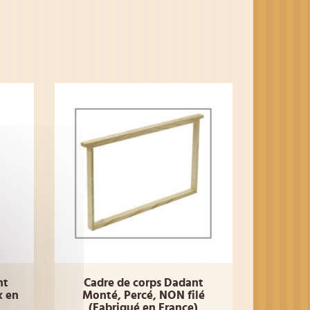
nt
Cadre de corps Dadant
x en
Monté, Percé, NON filé
(Fabriqué en France)