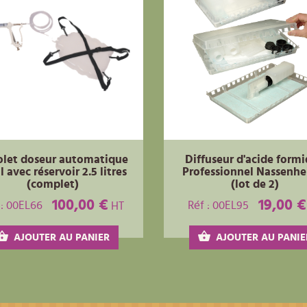
olet doseur automatique
Diffuseur d'acide form
 avec réservoir 2.5 litres
Professionnel Nassenhe
(complet)
(lot de 2)
100,00 €
19,00 €
 : 00EL66
Réf : 00EL95
HT
AJOUTER AU PANIER
AJOUTER AU PANIE