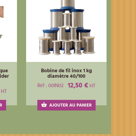
ique
Bobine de fil inox 1 kg
ider
diamètre 40/100
12,50 €
Réf : 00IN02
HT
HT
R
AJOUTER AU PANIER