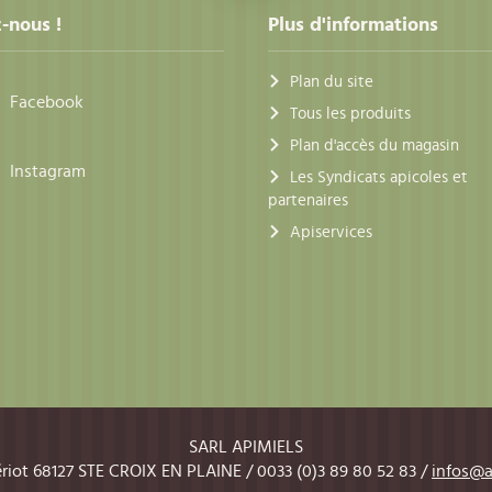
-nous !
Plus d'informations
Plan du site
Facebook
Tous les produits
Plan d'accès du magasin
Instagram
Les Syndicats apicoles et
partenaires
Apiservices
SARL APIMIELS
ériot 68127 STE CROIX EN PLAINE / 0033 (0)3 89 80 52 83 /
infos@a