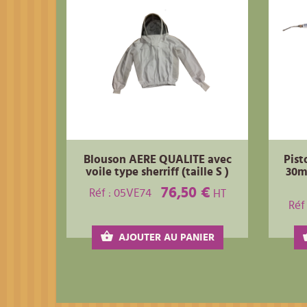
Blouson AERE QUALITE avec
Pist
voile type sherriff (taille S )
30ml
76,50 €
Réf : 05VE74
HT
Réf
AJOUTER AU PANIER