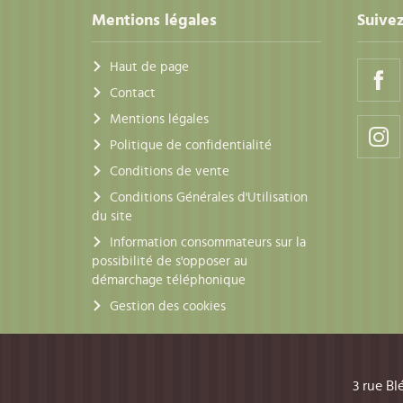
Mentions légales
Suivez
Haut de page
Contact
Mentions légales
Politique de confidentialité
Conditions de vente
Conditions Générales d'Utilisation
du site
Information consommateurs sur la
possibilité de s'opposer au
démarchage téléphonique
Gestion des cookies
3 rue Bl