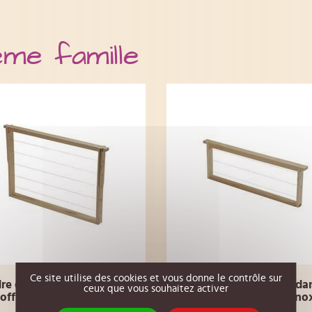
ême famille
Ce site utilise des cookies et vous donne le contrôle sur
re de corps Dadant type
Cadre de hausse Dada
ceux que vous souhaitez activer
offman 6 fils verticaux
droit 6 fils verticaux ino
inox
SAPIN