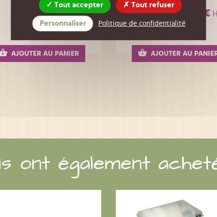
Tout accepter
Tout refuser
1,25 €
Réf : 05BS56
Réf : 05BS14
H
1,66667 €
Personnaliser
Politique de confidentialité
HT
AJOUTER AU PANIER
AJOUTER AU PANIE
Ils ont également achet