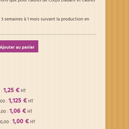
vons que pour cadres de Corps Dadant et cadres
 3 semaines à 1 mois suivant la production en
Ajouter au panier
1,25 €
:
HT
1,125 €
,00
:
HT
1,06 €
,00
:
HT
1,00 €
00,00
:
HT