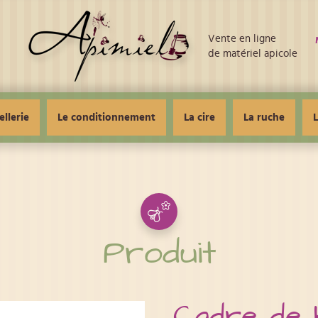
Vente en ligne
de matériel apicole
ellerie
Le conditionnement
La cire
La ruche
L
Produit
Cadre de 