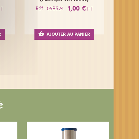
1,00 €
Réf : 05BS24
T
HT
R
AJOUTER AU PANIER
é