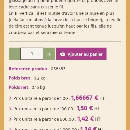
(passage du fil) pour pouvoir gratter la propolis avec le
lève-cadre sans casser le fil.
En fil vertical, il est inutile d'avoir une rainure en plus
(cela fait un abris à la larve de la fausse teigne), la feuille
de cire étant tenue jusqu'en haut par les fils, elle ne
courbera pas et sera mieux tenue.
Ajouter au panier
Reference produit
: 05BS83
Poids brut
: 0.2 kg
Poids net
: 0.15 kg
1,66667 €
Prix unitaire a partir de
1,00
:
HT
1,50 €
Prix unitaire a partir de
100,00
:
HT
1,42 €
Prix unitaire a partir de
500,00
:
HT
1,34 €
Prix unitaire a partir de
1 000,00
:
HT