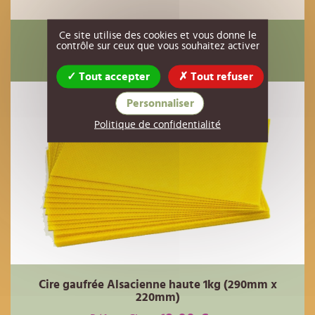
Ce site utilise des cookies et vous donne le
Ils ont également acheté
contrôle sur ceux que vous souhaitez activer
Tout accepter
Tout refuser
Personnaliser
Politique de confidentialité
Cire gaufrée Alsacienne haute 1kg (290mm x
220mm)