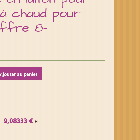
à chaud pour
iffre 8-
Ajouter au panier
9,08333 €
:
HT