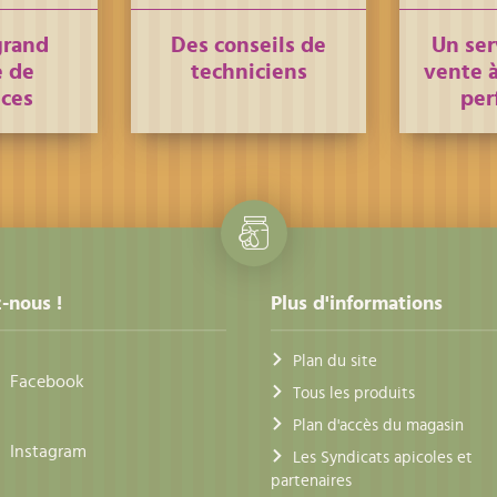
grand
Des conseils de
Un ser
 de
techniciens
vente à
nces
per
-nous !
Plus d'informations
Plan du site
Facebook
Tous les produits
Plan d'accès du magasin
Instagram
Les Syndicats apicoles et
partenaires