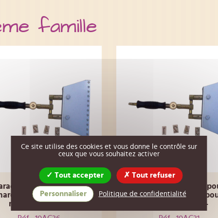
ême famille
Ce site utilise des cookies et vous donne le contrôle sur
ceux que vous souhaitez activer
Tout accepter
Tout refuser
aractère en laiton pour
Caractère en laiton po
Personnaliser
Politique de confidentialité
arqueur à chaud pour
marqueur à chaud po
ruche -Chiffre 6-
ruche -Chiffre 1-