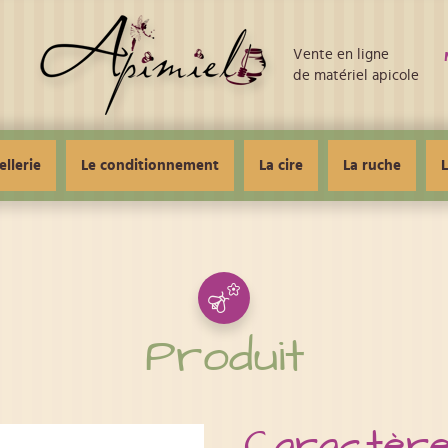
Vente en ligne
de matériel apicole
ellerie
Le conditionnement
La cire
La ruche
L
Produit
Caractère