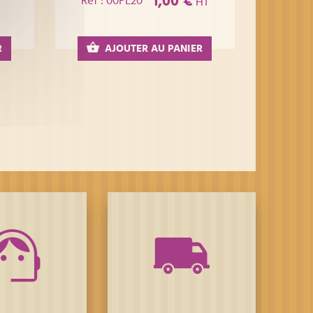
1,00 €
Réf : 00PL20
HT
R
AJOUTER AU PANIER