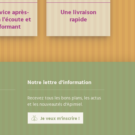
vice après-
Une livraison
 l'écoute et
rapide
formant
Notre lettre d'information
Recevez tous les bons plans, les actus
et les nouveautés d'Apimiel.
Je veux m'inscrire !