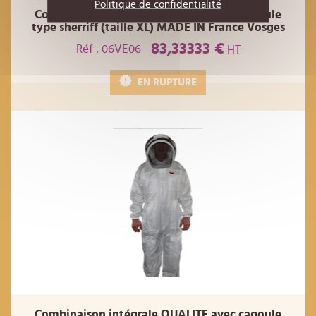
Politique de confidentialité
Combinaison intégrale QUALITE avec cagoule
type sherriff (taille XL) MADE IN France Vosges
83,33333 €
Réf : 06VE06
HT
EN RUPTURE
Combinaison intégrale QUALITE avec cagoule