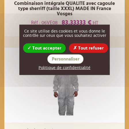
Combinaison intégrale QUALITE avec cagoule
type sherriff (taille XXXL) MADE IN France
Vosges
83,33333 €
Réf : 06VE08
HT
Ce site utilise des cookies et vous donne le
contrôle sur ceux que vous souhaitez activer
EN RUPTURE
Tout accepter
Tout refuser
Personnaliser
Politique de confidentialité