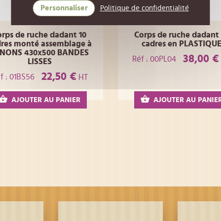
Personnaliser
Politique de confidentialité
orps de ruche dadant 10
Corps de ruche dadant 
dres monté assemblage à
cadres en PLASTIQU
NONS 430x500 BANDES
38,00 €
Réf : 00PL04
LISSES
22,50 €
f : 01BS56
HT
AJOUTER AU PANIER
AJOUTER AU PANIE