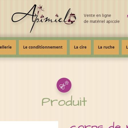
Vente en ligne
de matériel apicole
ellerie
Le conditionnement
La cire
La ruche
L
Produit
corps de 