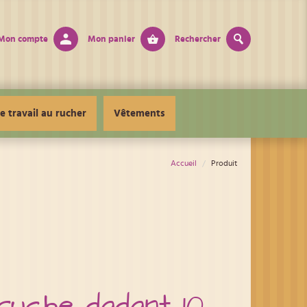
Mon compte
Mon panier
Rechercher
e travail au rucher
Vêtements
Accueil
Produit
ruche dadant 10