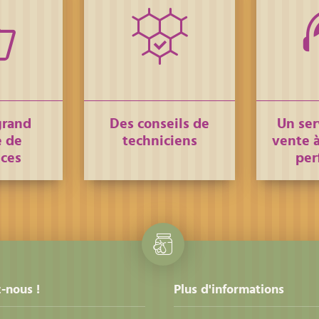
grand
Des conseils de
Un ser
 de
techniciens
vente à
nces
per
-nous !
Plus d'informations