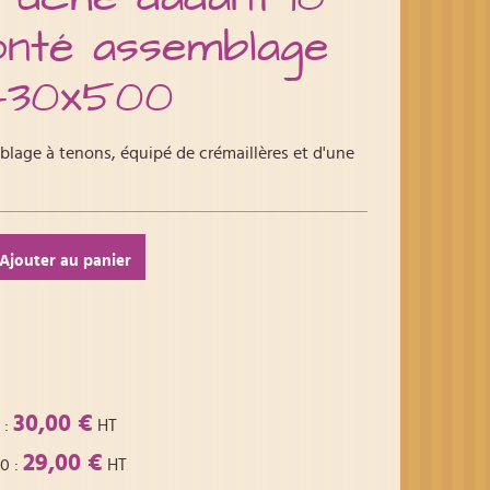
nté assemblage
 430x500
lage à tenons, équipé de crémaillères et d'une
Ajouter au panier
30,00 €
:
HT
29,00 €
00
:
HT