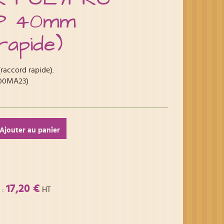
PP 40mm
rapide)
accord rapide).
(00MA23)
Ajouter au panier
17,20 €
:
HT