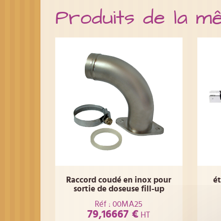
Produits de la m
Raccord coudé en inox pour
é
sortie de doseuse fill-up
Réf : 00MA25
79,16667 €
HT