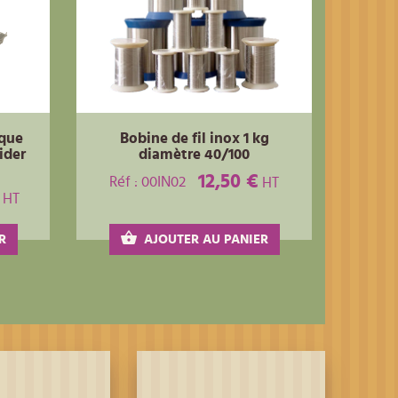
ique
Bobine de fil inox 1 kg
ider
diamètre 40/100
12,50 €
Réf : 00IN02
HT
HT
R
AJOUTER AU PANIER