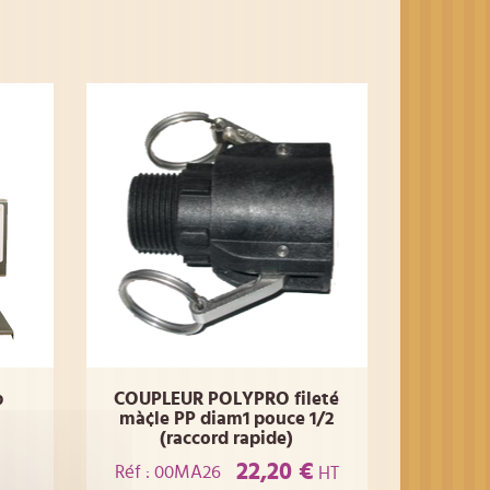
p
COUPLEUR POLYPRO fileté
mà¢le PP diam1 pouce 1/2
(raccord rapide)
22,20 €
Réf : 00MA26
HT