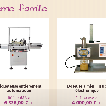
ême famille
tiqueteuse entièrement
Doseuse à miel Fill u
automatique
électronique
Réf : 00MA31
Réf : 00MA20
6 336,00 €
4 000,00 €
HT
HT