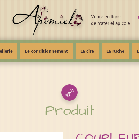
Vente en ligne
de matériel apicole
ellerie
Le conditionnement
La cire
La ruche
L
Produit
COUPLEU