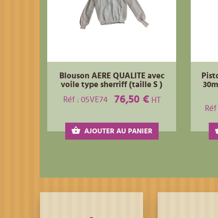
Blouson AERE QUALITE avec
Pist
voile type sherriff (taille S )
30ml
76,50 €
Réf : 05VE74
HT
Réf
AJOUTER AU PANIER