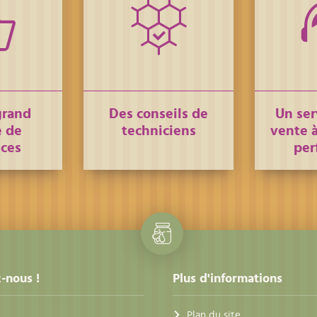
grand
Des conseils de
Un ser
 de
techniciens
vente à
nces
per
-nous !
Plus d'informations
Plan du site