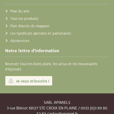
Plan du site
Tous les produits
Plan d'accès du magasin
Les Syndicats apicoles et partenaires
Apiservices
Notre lettre d'information
Recevez tous les bons plans, les actus et les nouveautés
d'Apimiel.
Je veux m'inscrire !
SARL APIMIELS
3 rue Blériot 68127 STE CROIX EN PLAINE / 0033 (0)3 89 80
52 83 /
infos@apimiel.fr