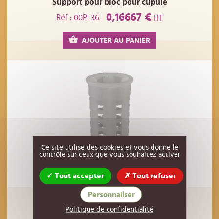
Support pour bloc pour cupule
0,16667 €
Réf : 00PL36
HT
AJOUTER AU PANIER
Ce site utilise des cookies et vous donne le
contrôle sur ceux que vous souhaitez activer
Tout accepter
Tout refuser
Personnaliser
Cage à reine Spéciale couveuse
Politique de confidentialité
0,20 €
Réf : 00EL78
HT