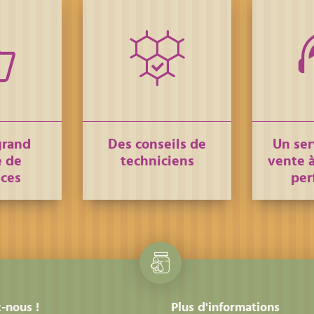
grand
Des conseils de
Un ser
 de
techniciens
vente à
nces
per
-nous !
Plus d'informations