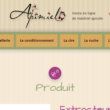
Vente en ligne
de matériel apicole
ellerie
Le conditionnement
La cire
La ruche
L
Produit
Extracteur