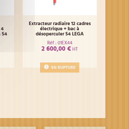
Extracteur radiaire 12 cadres
 4
électrique + bac à
 S4
désoperculer S4 LEGA
Réf : 01EX44
2 600,00 €
HT
EN RUPTURE