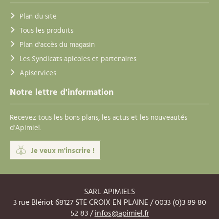
Plan du site
Tous les produits
Plan d'accès du magasin
Les Syndicats apicoles et partenaires
Apiservices
Notre lettre d'information
Recevez tous les bons plans, les actus et les nouveautés
d'Apimiel.
Je veux m'inscrire !
SARL APIMIELS
3 rue Blériot 68127 STE CROIX EN PLAINE / 0033 (0)3 89 80
52 83 /
infos@apimiel.fr