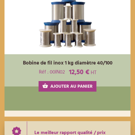
Bobine de fil inox 1 kg diamètre 40/100
12,50 €
Réf : 00IN02
HT
AJOUTER AU PANIER
Le meilleur rapport qualité / prix