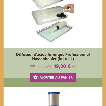
Diffuseur d'acide formique Professionnel
Nassenheider (lot de 2)
19,00 €
Réf : 00EL95
HT
AJOUTER AU PANIER