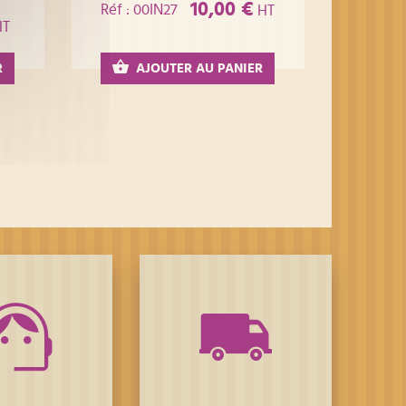
10,00 €
Réf : 00IN27
HT
T
R
AJOUTER AU PANIER