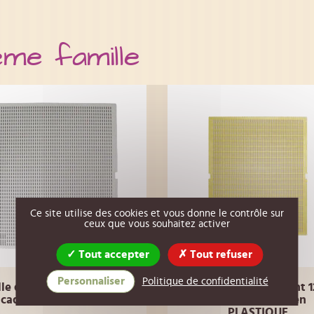
ême famille
Ce site utilise des cookies et vous donne le contrôle sur
ceux que vous souhaitez activer
Tout accepter
Tout refuser
Personnaliser
Politique de confidentialité
lle de Réunion Dadant 10
grille à reine dadant 1
cadres 425 x 500 mm
cadres 500*500 en
PLASTIQUE