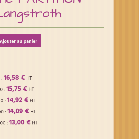
Langstroth
Ajouter au panier
16,58 €
:
HT
15,75 €
00
:
HT
14,92 €
00
:
HT
14,09 €
00
:
HT
13,00 €
,00
:
HT