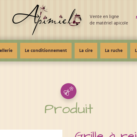
Vente en ligne
de matériel apicole
ellerie
Le conditionnement
La cire
La ruche
L
Produit
Grille à r