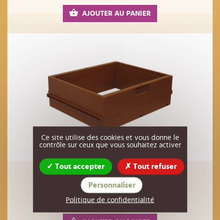
AJOUTER AU PANIER
Ce site utilise des cookies et vous donne le
contrôle sur ceux que vous souhaitez activer
Tout accepter
Tout refuser
hausse de ruche PLASTIQUE pour cadres
Hoffmann 430x500
Personnaliser
23,00 €
Réf : 00PL11
HT
Politique de confidentialité