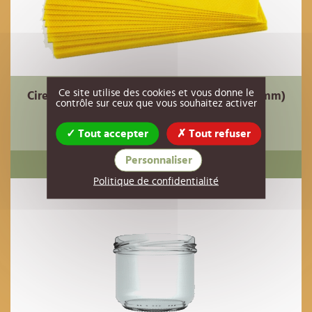
Ce site utilise des cookies et vous donne le
Cire gaufrée dadant corps 1kg (260mm x 410mm)
contrôle sur ceux que vous souhaitez activer
19,00 €
Réf : 00CI01
HT
Tout accepter
Tout refuser
AJOUTER AU PANIER
Personnaliser
Politique de confidentialité