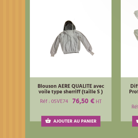
Blouson AERE QUALITE avec
Dif
voile type sherriff (taille S )
Pro
76,50 €
Réf : 05VE74
HT
Ré
AJOUTER AU PANIER