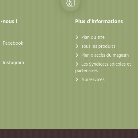
-nous !
Plus d'informations
Plan du site
Facebook
Tous les produits
Plan d'accès du magasin
Instagram
Les Syndicats apicoles et
partenaires
Apiservices