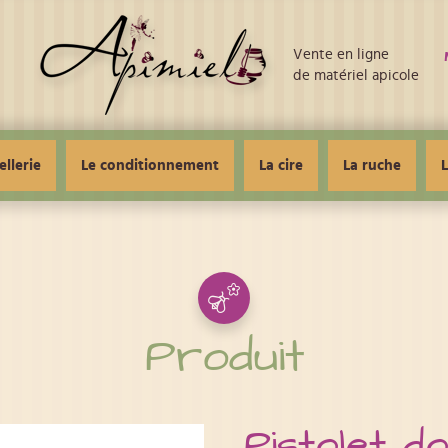
Vente en ligne
de matériel apicole
ellerie
Le conditionnement
La cire
La ruche
L
Produit
Pistolet d