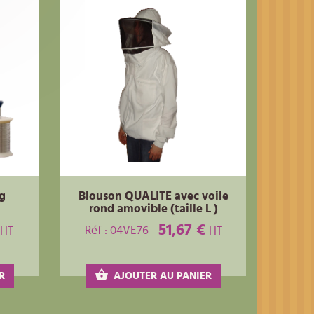
kg
Blouson QUALITE avec voile
rond amovible (taille L )
51,67 €
Réf : 04VE76
HT
HT
R
AJOUTER AU PANIER