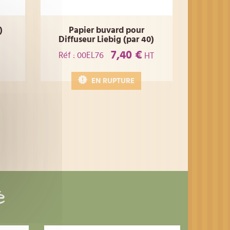
)
Papier buvard pour
Diffuseur Liebig (par 40)
7,40 €
Réf : 00EL76
HT
EN RUPTURE
é