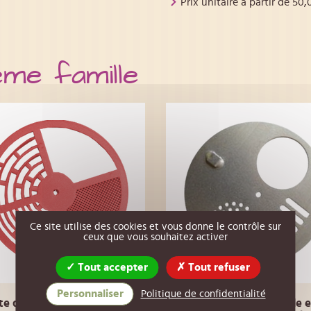
Prix unitaire a partir de
50,
ême famille
Ce site utilise des cookies et vous donne le contrôle sur
ceux que vous souhaitez activer
Tout accepter
Tout refuser
Personnaliser
Politique de confidentialité
te d'entrée ronde ROUGE
Porte d'entrée ronde 