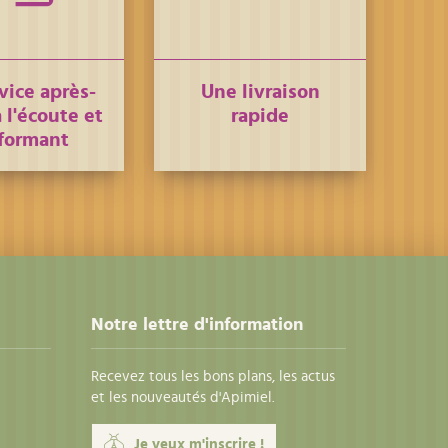
vice après-
Une livraison
 l'écoute et
rapide
formant
Notre lettre d'information
Recevez tous les bons plans, les actus
et les nouveautés d'Apimiel.
Je veux m'inscrire !