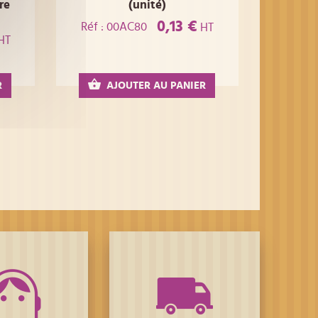
re
(unité)
0,13 €
Réf : 00AC80
HT
HT
R
AJOUTER AU PANIER