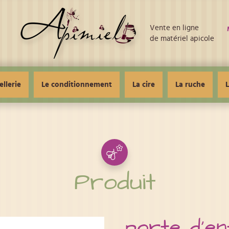
Vente en ligne
de matériel apicole
ellerie
Le conditionnement
La cire
La ruche
L
Produit
porte d'e