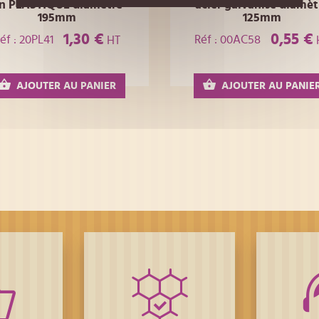
n PLASTIQUE diamètre
acier galvanisé diamèt
195mm
125mm
1,30 €
0,55 €
éf : 20PL41
Réf : 00AC58
HT
AJOUTER AU PANIER
AJOUTER AU PANIE