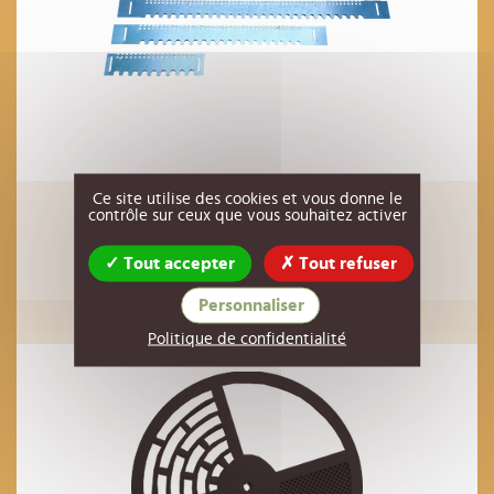
Ce site utilise des cookies et vous donne le
porte d'entrée de ruche 400mm x 40mm
contrôle sur ceux que vous souhaitez activer
1,21 €
Réf : 00AC30
HT
Tout accepter
Tout refuser
AJOUTER AU PANIER
Personnaliser
Politique de confidentialité