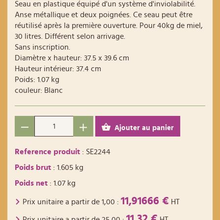
Seau en plastique équipé d'un système d'inviolabilité.
Anse métallique et deux poignées. Ce seau peut être
réutilisé après la première ouverture. Pour 40kg de miel,
30 litres. Différent selon arrivage.
Sans inscription.
Diamètre x hauteur: 37.5 x 39.6 cm
Hauteur intérieur: 37.4 cm
Poids: 1.07 kg
couleur: Blanc
Ajouter au panier
Reference produit
: SE2244
Poids brut
: 1.605 kg
Poids net
: 1.07 kg
11,91666 €
Prix unitaire a partir de
1,00
:
HT
11,32 €
Prix unitaire a partir de
25,00
:
HT