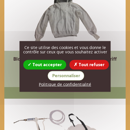
Ce site utilise des cookies et vous donne le
contrôle sur ceux que vous souhaitez activer
Blouson AERE QUALITE avec voile type sherriff
(taille S )
Tout accepter
Tout refuser
76,50 €
Réf : 05VE74
HT
Personnaliser
Politique de confidentialité
AJOUTER AU PANIER