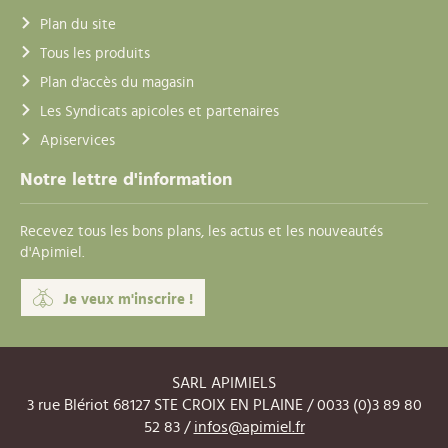
Plan du site
Tous les produits
Plan d'accès du magasin
Les Syndicats apicoles et partenaires
Apiservices
Notre lettre d'information
Recevez tous les bons plans, les actus et les nouveautés
d'Apimiel.
Je veux m'inscrire !
SARL APIMIELS
3 rue Blériot 68127 STE CROIX EN PLAINE / 0033 (0)3 89 80
52 83 /
infos@apimiel.fr