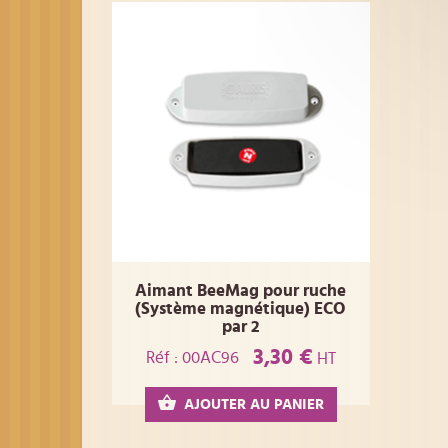
Aimant BeeMag pour ruche
(Système magnétique) ECO
par 2
3,30 €
Réf : 00AC96
HT
AJOUTER AU PANIER