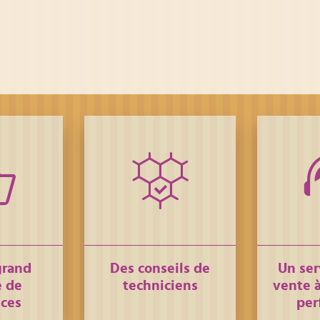
grand
Des conseils de
Un ser
 de
techniciens
vente à
nces
per