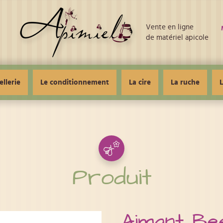
Vente en ligne
de matériel apicole
ellerie
Le conditionnement
La cire
La ruche
L
Produit
Aimant Be