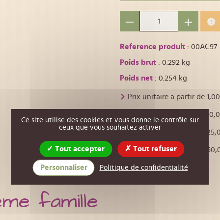
Reference produit
: 00AC97
Poids brut
: 0.292 kg
Poids net
: 0.254 kg
Prix unitaire a partir de
1,00
Prix unitaire a partir de
10,
Ce site utilise des cookies et vous donne le contrôle sur
ceux que vous souhaitez activer
Prix unitaire a partir de
25,
Tout accepter
Tout refuser
Prix unitaire a partir de
50,
Personnaliser
Politique de confidentialité
ême famille