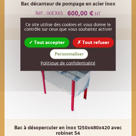
Bac décanteur de pompage en acier inox
600,00 €
Réf : 00EX65
HT
Ce site utilise des cookies et vous donne le
AJOUTER AU PANIER
contrôle sur ceux que vous souhaitez activer
Tout accepter
Tout refuser
Personnaliser
Politique de confidentialité
Bac à désoperculer en inox 1250x480x420 avec
robinet S4