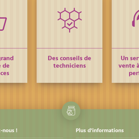
grand
Des conseils de
Un ser
 de
techniciens
vente à
nces
per
-nous !
Plus d'informations