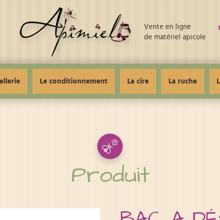
Vente en ligne
de matériel apicole
ellerie
Le conditionnement
La cire
La ruche
L
Produit
BAC A D