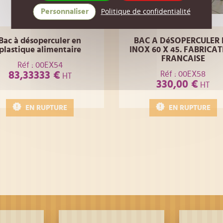
Personnaliser
Politique de confidentialité
Bac à désoperculer en
BAC A DéSOPERCULER 
plastique alimentaire
INOX 60 X 45. FABRICA
FRANCAISE
Réf : 00EX54
Réf : 00EX58
83,33333 €
HT
330,00 €
HT
EN RUPTURE
EN RUPTURE