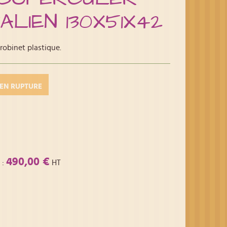
TALIEN 130X51X42
robinet plastique.
EN RUPTURE
490,00 €
:
HT