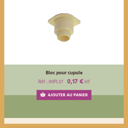
Bloc pour cupule
0,17 €
Réf : 00PL37
HT
AJOUTER AU PANIER