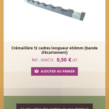
Crémaillère 12 cadres longueur 450mm (bande
d'écartement)
0,50 €
Réf : 00AC13
HT
AJOUTER AU PANIER
Ils ont également acheté
Ce site utilise des cookies et vous donne le