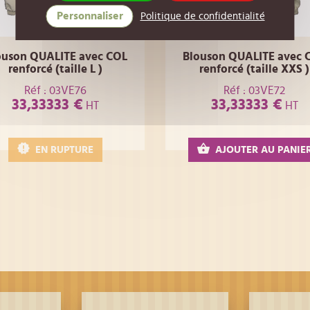
Personnaliser
Politique de confidentialité
ouson QUALITE avec COL
Blouson QUALITE avec 
renforcé (taille L )
renforcé (taille XXS )
Réf : 03VE76
Réf : 03VE72
33,33333 €
33,33333 €
HT
HT
EN RUPTURE
AJOUTER AU PANIE