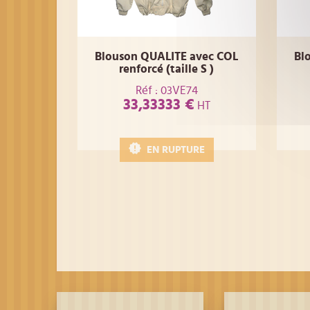
Blouson QUALITE avec COL
Bl
renforcé (taille S )
Réf : 03VE74
33,33333 €
HT
EN RUPTURE