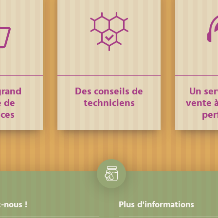
grand
Des conseils de
Un ser
 de
techniciens
vente à
nces
per
-nous !
Plus d'informations