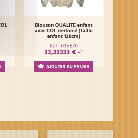
COL
Blouson QUALITE enfant
avec COL renforcé (taille
enfant 128cm)
Réf : 03VE70
33,33333 €
HT
R
AJOUTER AU PANIER