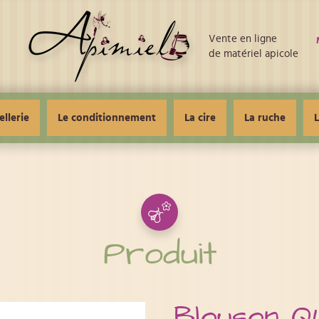
Vente en ligne
de matériel apicole
ellerie
Le conditionnement
La cire
La ruche
L
Produit
Blouson Q