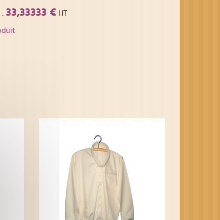
33,33333 €
:
HT
oduit