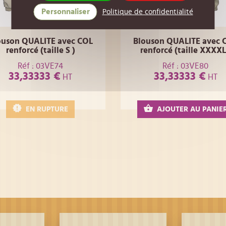
Personnaliser
Politique de confidentialité
ouson QUALITE avec COL
Blouson QUALITE avec 
renforcé (taille S )
renforcé (taille XXXXL
Réf : 03VE74
Réf : 03VE80
33,33333 €
33,33333 €
HT
HT
EN RUPTURE
AJOUTER AU PANIE