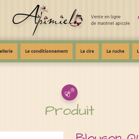
Vente en ligne
de matériel apicole
ellerie
Le conditionnement
La cire
La ruche
L
Produit
Blouson Q