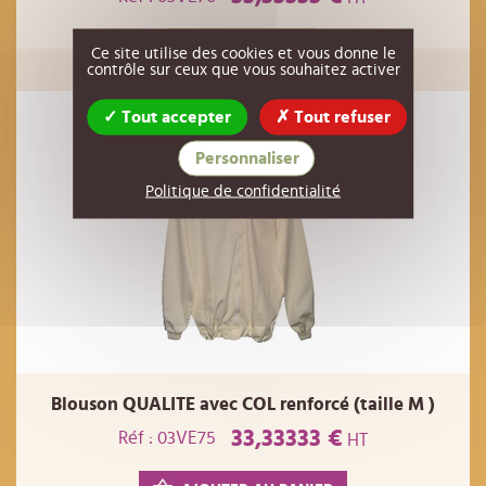
EN RUPTURE
Ce site utilise des cookies et vous donne le
contrôle sur ceux que vous souhaitez activer
Tout accepter
Tout refuser
Personnaliser
Politique de confidentialité
Blouson QUALITE avec COL renforcé (taille M )
33,33333 €
Réf : 03VE75
HT