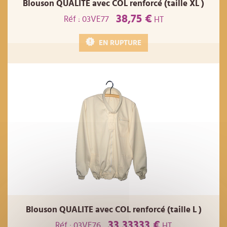
Blouson QUALITE avec COL renforcé (taille XL )
38,75 €
Réf : 03VE77
HT
EN RUPTURE
Blouson QUALITE avec COL renforcé (taille L )
33,33333 €
Réf : 03VE76
HT