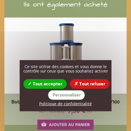
Ils ont également acheté
Ce site utilise des cookies et vous donne le
contrôle sur ceux que vous souhaitez activer
Tout accepter
Tout refuser
Personnaliser
Bobine de fil inox 500 grammes diamètre 45/100
Politique de confidentialité
7,50 €
Réf : 00IN06
HT
AJOUTER AU PANIER