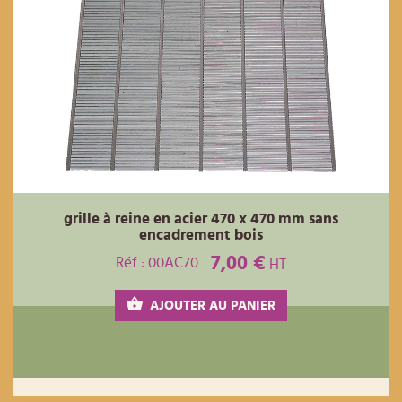
grille à reine en acier 470 x 470 mm sans
encadrement bois
7,00 €
Réf : 00AC70
HT
AJOUTER AU PANIER