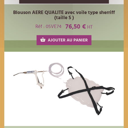
Blouson AERE QUALITE avec voile type sherriff
(taille S )
76,50 €
Réf : 05VE74
HT
AJOUTER AU PANIER