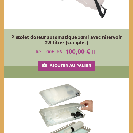
Pistolet doseur automatique 30ml avec réservoir
2.5 litres (complet)
100,00 €
Réf : 00EL66
HT
AJOUTER AU PANIER