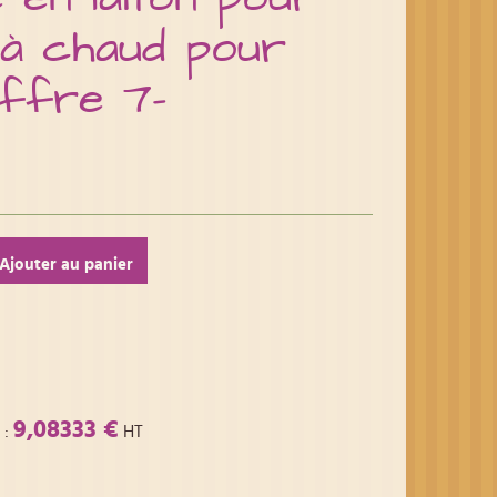
à chaud pour
iffre 7-
Ajouter au panier
9,08333 €
:
HT