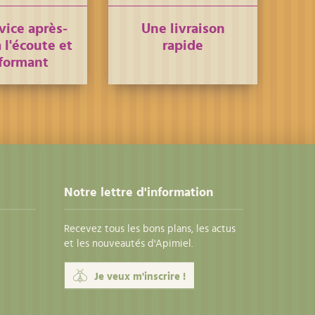
vice après-
Une livraison
 l'écoute et
rapide
formant
Notre lettre d'information
Recevez tous les bons plans, les actus
et les nouveautés d'Apimiel.
Je veux m'inscrire !