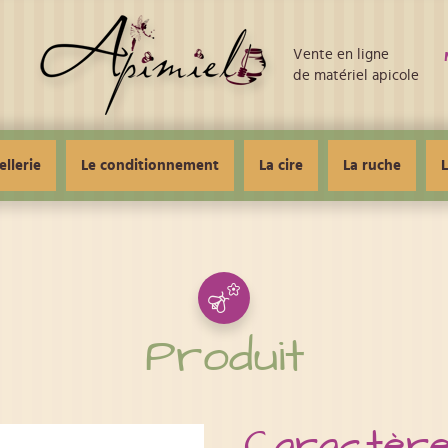
Vente en ligne
de matériel apicole
ellerie
Le conditionnement
La cire
La ruche
L
Produit
Caractère