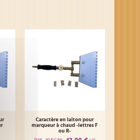
ur
Caractère en laiton pour
ur
marqueur à chaud -lettres F
ou R-