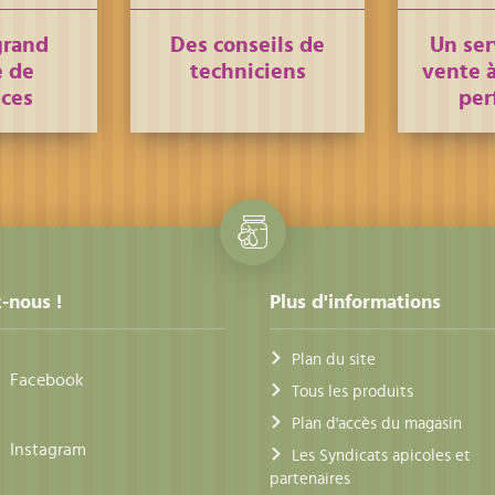
grand
Des conseils de
Un ser
 de
techniciens
vente à
nces
per
-nous !
Plus d'informations
Plan du site
Facebook
Tous les produits
Plan d'accès du magasin
Instagram
Les Syndicats apicoles et
partenaires