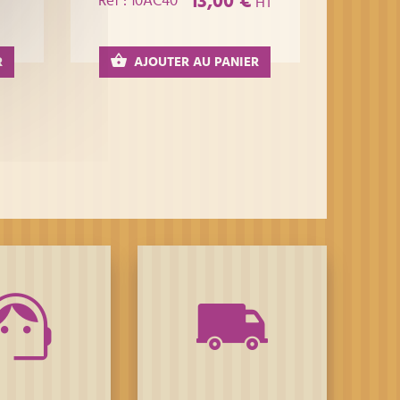
13,00 €
Réf : 10AC40
HT
R
AJOUTER AU PANIER