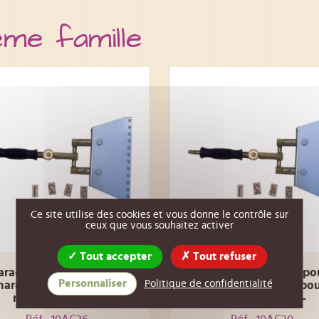
ême famille
Ce site utilise des cookies et vous donne le contrôle sur
ceux que vous souhaitez activer
Tout accepter
Tout refuser
aractère en laiton pour
Caractère en laiton po
Personnaliser
Politique de confidentialité
arqueur à chaud pour
marqueur à chaud po
ruche -Chiffre 6-
ruche -Chiffre 0-