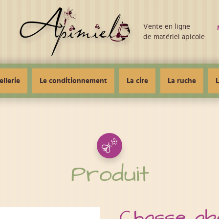
Vente en ligne
de matériel apicole
ellerie
Le conditionnement
La cire
La ruche
L
Produit
Chasse abe