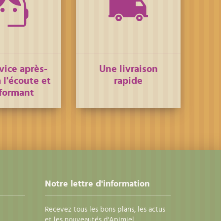
vice après-
Une livraison
 l'écoute et
rapide
formant
Notre lettre d'information
Recevez tous les bons plans, les actus
et les nouveautés d'Apimiel.