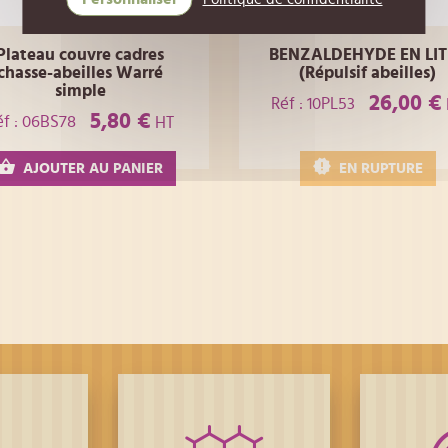
Plateau couvre cadres
BENZALDEHYDE EN LIT
chasse-abeilles Warré
(Répulsif abeilles)
simple
26,00 €
Réf : 10PL53
5,80 €
éf : 06BS78
HT
AJOUTER AU PANIER
EN RUPTURE